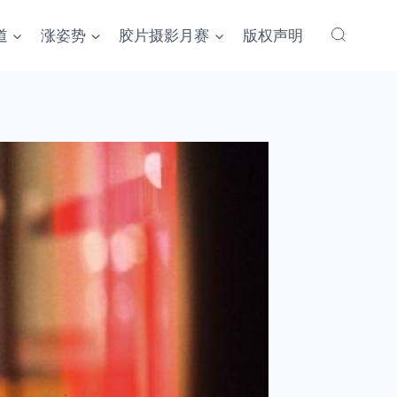
道
涨姿势
胶片摄影月赛
版权声明