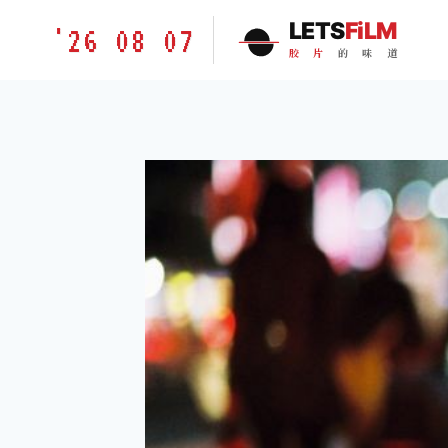
跳
胶
LETS
FiLM
'26 08 07
到
片
胶
片
的
味
道
内
的
容
味
道
LETSFILM