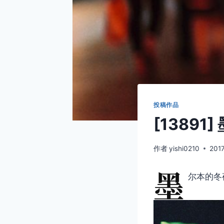
投稿作品
[13891
作者
yishi0210
201
墨
尔本的冬夜 C