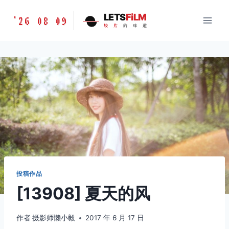
跳
胶
LETS
FiLM
'26 08 09
到
胶
片
的
味
道
片
内
的
容
味
道
LETSFILM
投稿作品
[13908] 夏天的风
作者
摄影师懒小毅
2017 年 6 月 17 日