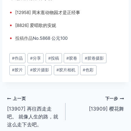
•
[12958] 周末逛动物园才是正经事
•
[8826] 爱唱歌的安妮
•
投稿
作品
No.5868 公元100
文
#
作品
#
分享
#
投稿
#
胶卷
#
胶卷摄影
章
#
胶片
#
胶片摄影
#
胶片相机
#
色彩
标
签：
文
上一页
下一步
[13907] 再往西走走
[13909] 樱花舞
章
吧。 就像人生的路，就
导
这么走下去吧。