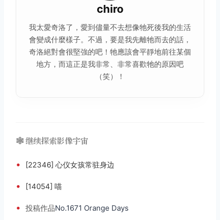
chiro
我太愛奇洛了，愛到儘量不去想像牠死後我的生活
會變成什麼樣子。不過，要是我先離牠而去的話，
奇洛絕對會很堅強的吧！牠應該會平靜地前往某個
地方，而這正是我非常、非常喜歡牠的原因吧
（笑）！
🕸️ 继续探索影像宇宙
•
[22346] 心仪女孩常驻身边
•
[14054] 喵
•
投稿
作品
No.1671 Orange Days