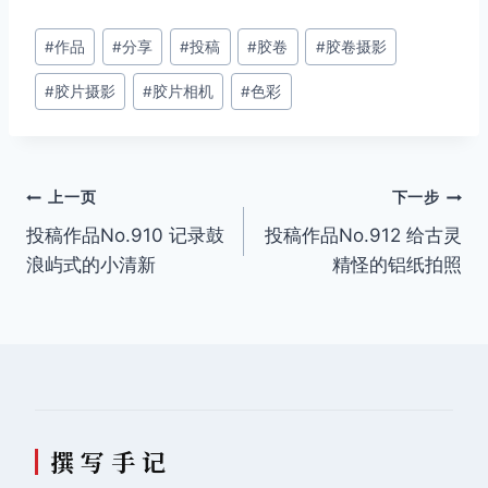
文
#
作品
#
分享
#
投稿
#
胶卷
#
胶卷摄影
章
#
胶片摄影
#
胶片相机
#
色彩
标
签：
文
上一页
下一步
投稿作品No.910 记录鼓
投稿作品No.912 给古灵
章
浪屿式的小清新
精怪的铝纸拍照
导
航
撰 写 手 记