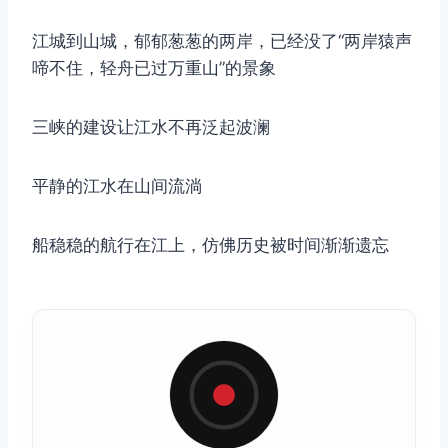
江城到山城，郁郁葱葱的两岸，已经没了“两岸猿声
啼不住，轻舟已过万重山”的景象
三峡的建设让江水不再泛起波澜
平静的江水在山间流淌
船稳稳的航行在江上，仿佛历史被时间渐渐遗忘