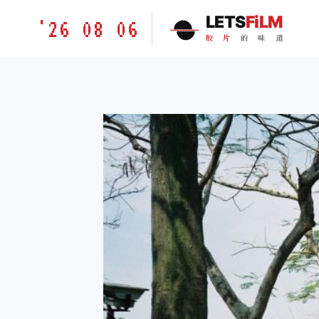
跳
胶
LETS
FiLM
'26 08 06
到
片
胶
片
的
味
道
内
的
容
味
道
LETSFILM