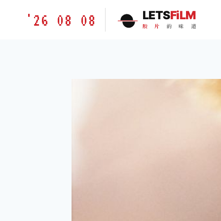
跳
胶
LETS
FiLM
'26 08 08
到
片
胶
片
的
味
道
内
的
容
味
道
LETSFILM