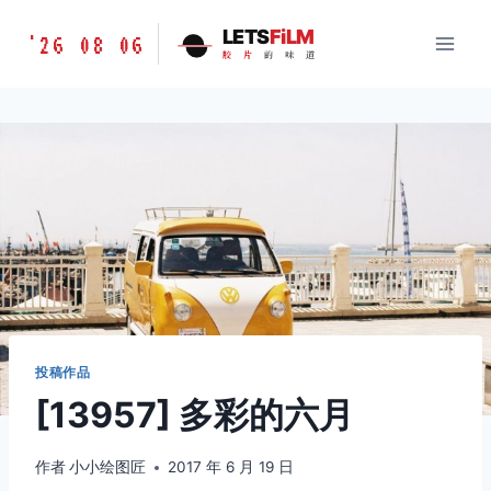
跳
胶
LETS
FiLM
'26 08 06
到
胶
片
的
味
道
片
内
的
容
味
道
LETSFILM
投稿作品
[13957] 多彩的六月
作者
小小绘图匠
2017 年 6 月 19 日