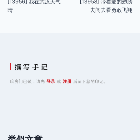
[13956] 我在武汉天气
[13958] 带着爱的翅膀
章
晴
去闯去看勇敢飞翔
导
航
撰 写 手 记
暗房门已锁，请先
登录
或
注册
后留下您的印记。
类似文章