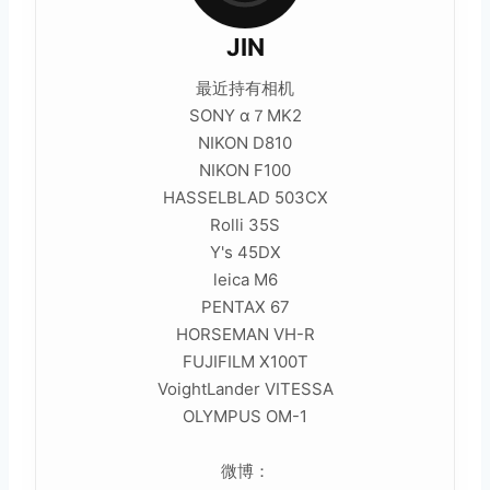
JIN
最近持有相机
SONY α７MK2
NIKON D810
NIKON F100
HASSELBLAD 503CX
Rolli 35S
Y's 45DX
leica M6
PENTAX 67
HORSEMAN VH-R
FUJIFILM X100T
VoightLander VITESSA
OLYMPUS OM-1
微博：