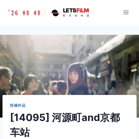
跳
胶
LETS
FiLM
'26 08 08
到
胶
片
的
味
道
片
内
的
容
味
道
LETSFILM
投稿作品
[14095] 河源町and京都
车站