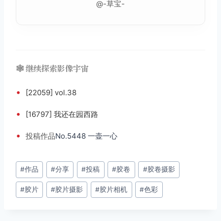
@-草宝-
🕸️ 继续探索影像宇宙
•
[22059] vol.38
•
[16797] 我还在园西路
•
投稿
作品
No.5448 一壶一心
文
#
作品
#
分享
#
投稿
#
胶卷
#
胶卷摄影
章
#
胶片
#
胶片摄影
#
胶片相机
#
色彩
标
签：