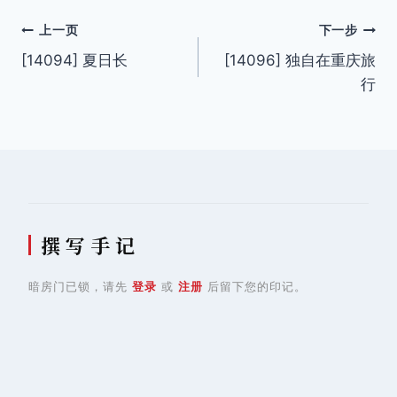
文
上一页
下一步
[14094] 夏日长
[14096] 独自在重庆旅
章
行
导
航
撰 写 手 记
暗房门已锁，请先
登录
或
注册
后留下您的印记。