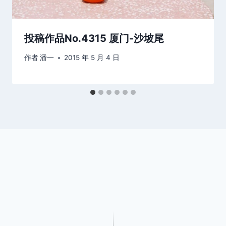
投稿作品No.4315 厦门-沙坡尾
作者
潘一
2015 年 5 月 4 日