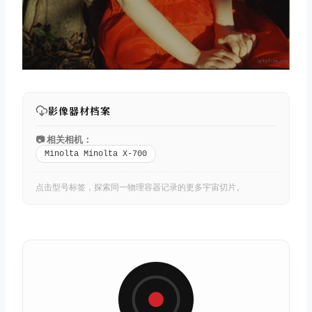
影像器材档案
📷 相关相机：
Minolta Minolta X-700
点击型号标签，探索同一物理容器记录的更多宇宙切片。