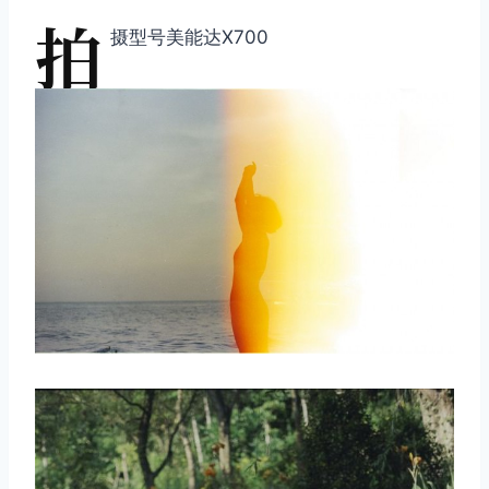
拍
摄型号美能达X700