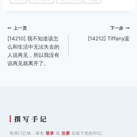
签：
文
上一页
下一步
[14210] 我不知道该怎
[14212] Tiffany蓝
章
么和生活中无法失去的
导
人说再见，所以我没有
说再见就离开了。
航
撰 写 手 记
暗房门已锁，请先
登录
或
注册
后留下您的印记。