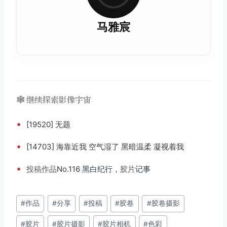
马雅宸
🕸️ 继续探索影像宇宙
•
[19520] 无题
•
[14703] 海靠近我 空气湿了 黑暗温柔 凝视着我
•
投稿
作品
No.116 黑白纪行，
胶片
记事
文
#
作品
#
分享
#
投稿
#
胶卷
#
胶卷摄影
章
#
胶片
#
胶片摄影
#
胶片相机
#
色彩
标