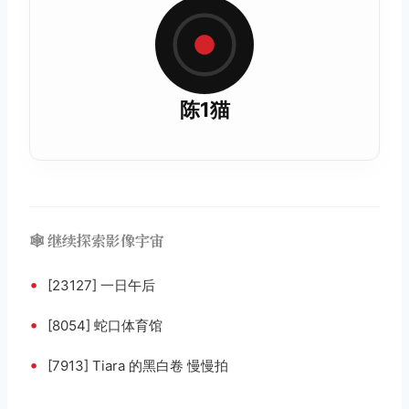
陈1猫
🕸️ 继续探索影像宇宙
•
[23127] 一日午后
•
[8054] 蛇口体育馆
•
[7913] Tiara 的黑白卷 慢慢拍