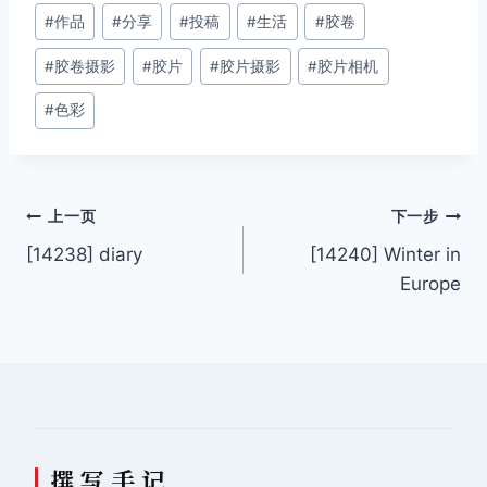
文
#
作品
#
分享
#
投稿
#
生活
#
胶卷
章
#
胶卷摄影
#
胶片
#
胶片摄影
#
胶片相机
标
签：
#
色彩
文
上一页
下一步
[14238] diary
[14240] Winter in
章
Europe
导
航
撰 写 手 记