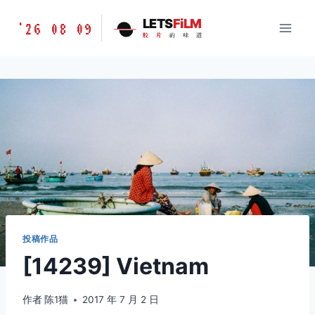
跳
胶
LETS
FiLM
'26 08 09
到
胶
片
的
味
道
片
内
的
容
味
道
LETSFILM
投稿作品
[14239] Vietnam
作者
陈1猫
2017 年 7 月 2 日