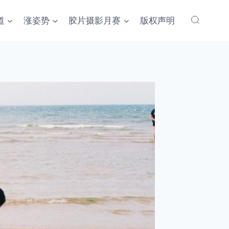
道
涨姿势
胶片摄影月赛
版权声明