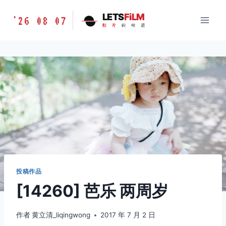
跳
胶
LETS
FiLM
'26 08 07
到
胶
片
的
味
道
片
内
的
容
味
道
LETSFILM
投稿作品
[14260] 芭乐 两周岁
作者
黄立清_liqingwong
2017 年 7 月 2 日