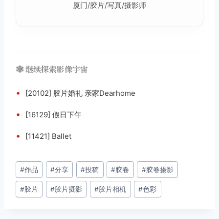
厦门/胶片/写真/摄影师
🕸️ 继续探索影像宇宙
•
[20102] 胶片婚礼 亲家Dearhome
•
[16129] 假日下午
•
[11421] Ballet
文
#
作品
#
分享
#
投稿
#
胶卷
#
胶卷摄影
章
#
胶片
#
胶片摄影
#
胶片相机
#
色彩
标
签：