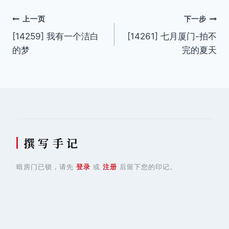
文
上一页
下一步
[14259] 我有一个洁白
[14261] 七月厦门-拍不
章
的梦
完的夏天
导
航
撰 写 手 记
暗房门已锁，请先
登录
或
注册
后留下您的印记。