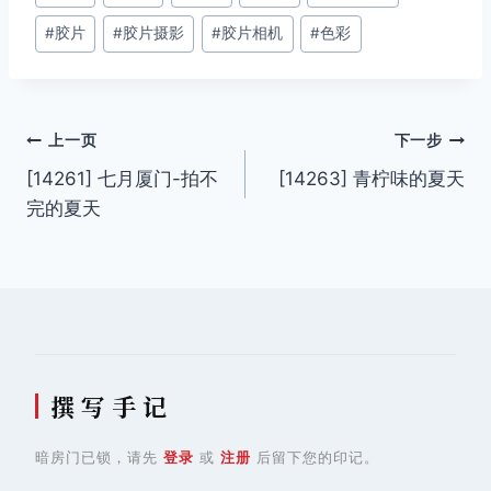
章
#
胶片
#
胶片摄影
#
胶片相机
#
色彩
标
签：
文
上一页
下一步
[14261] 七月厦门-拍不
[14263] 青柠味的夏天
章
完的夏天
导
航
撰 写 手 记
暗房门已锁，请先
登录
或
注册
后留下您的印记。