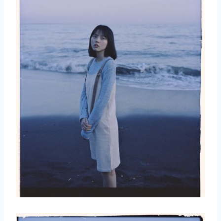
取消
搜索