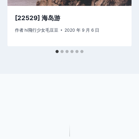
[22529] 海岛游
作者
hi飛行少女毛豆豆
2020 年 9 月 6 日