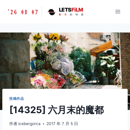
跳
胶
LETS
FiLM
'26 08 07
到
胶
片
的
味
道
片
内
的
容
味
道
LETSFILM
投稿作品
[14325] 六月末的魔都
作者
icebergorca
2017 年 7 月 5 日