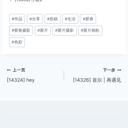
文
#
作品
#
分享
#
投稿
#
生活
#
胶卷
章
#
胶卷摄影
#
胶片
#
胶片摄影
#
胶片相机
标
签：
#
色彩
文
上一页
下一步
[14324] hey
[14326] 首尔 | 再遇见
章
导
航