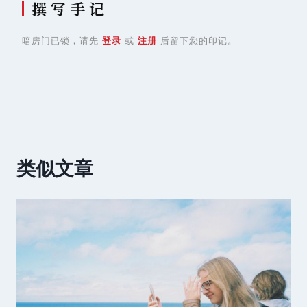
撰 写 手 记
暗房门已锁，请先
登录
或
注册
后留下您的印记。
类似文章