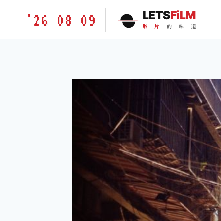
跳
胶
LETS
FiLM
'26 08 09
到
片
胶
片
的
味
道
内
的
容
味
道
LETSFILM