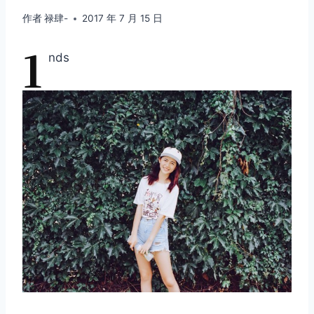
作者
禄肆-
2017 年 7 月 15 日
1
nds