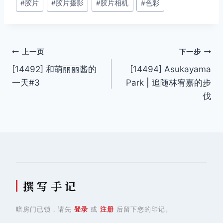
#
胶片
#
胶片摄影
#
胶片相机
#
色彩
标
签：
文
上一页
下一步
[14492] 和萌丽丽酱的
[14494] Asukayama
章
一天#3
Park | 追随林宥嘉的步
导
伐
航
撰 写 手 记
暗房门已锁，请先
登录
或
注册
后留下您的印记。