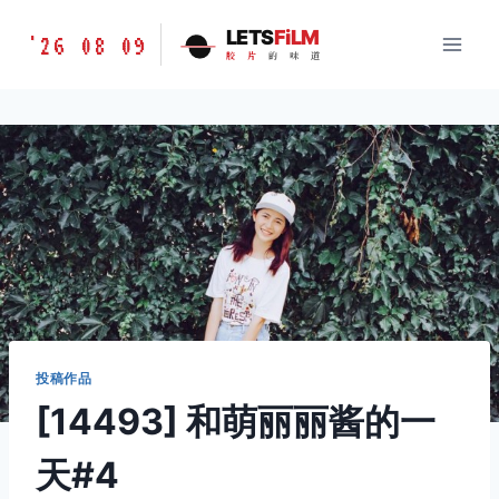
跳
胶
LETS
FiLM
'26 08 09
到
胶
片
的
味
道
片
内
的
容
味
道
LETSFILM
投稿作品
[14493] 和萌丽丽酱的一
天#4