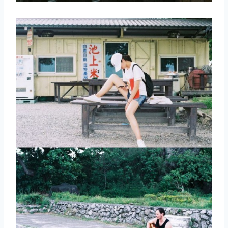
取消
搜索