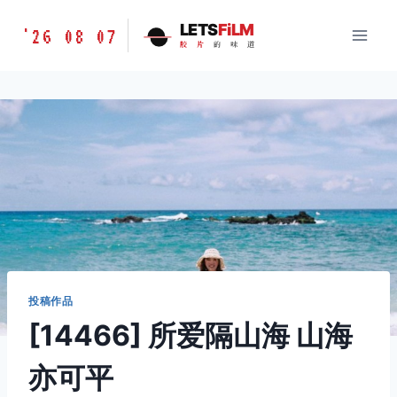
跳
胶
LETS
FiLM
'26 08 07
到
胶
片
的
味
道
片
内
的
容
味
道
LETSFILM
投稿作品
[14466] 所爱隔山海 山海
亦可平