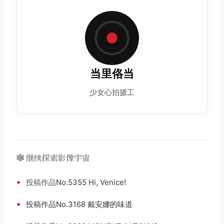
当里佫当
少女心拍摄工
🕸️ 继续探索影像宇宙
•
投稿
作品
No.5355 Hi, Venice!
•
投稿作品No.3168 戴安娜的味道