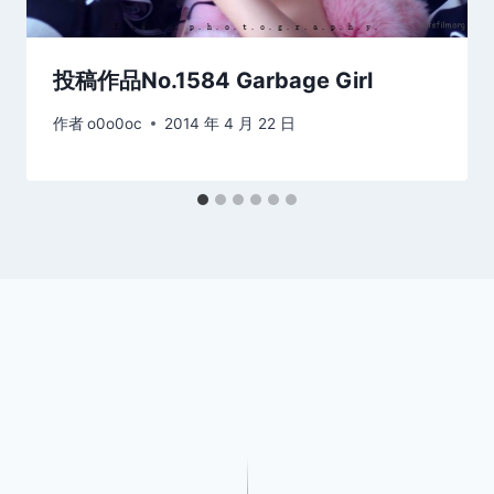
投稿作品No.1584 Garbage Girl
作者
o0o0oc
2014 年 4 月 22 日