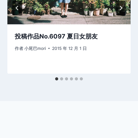
投稿作品No.6097 夏日女朋友
作者
小尾巴mori
2015 年 12 月 1 日