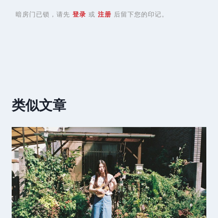
暗房门已锁，请先
登录
或
注册
后留下您的印记。
类似文章