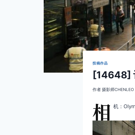
投稿作品
[1464
作者
摄影师CHENLEO
相
机：Olymp