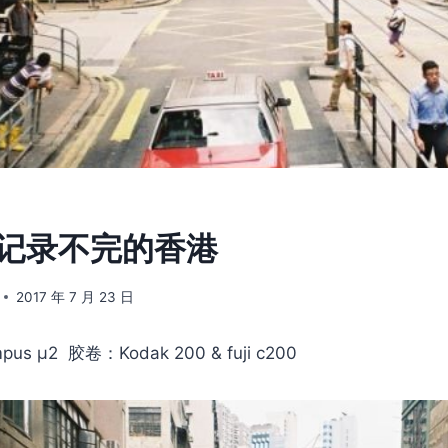
8] 记录不完的香港
2017 年 7 月 23 日
us μ2 胶卷：Kodak 200 & fuji c200