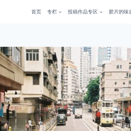
首页
专栏
投稿作品专区
胶片的味