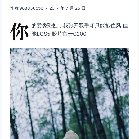
作者
983030556
2017 年 7 月 26 日
你
的爱像彩虹，我张开双手却只能抱住风 佳
能EOS5
胶片
富士C200