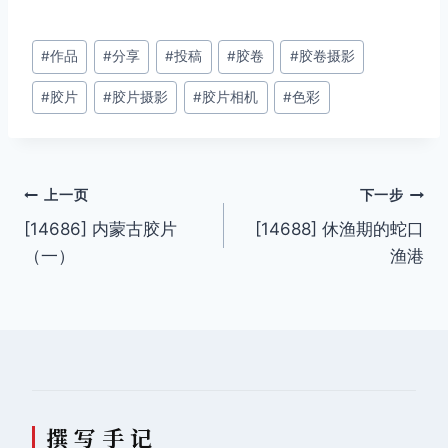
文
#
作品
#
分享
#
投稿
#
胶卷
#
胶卷摄影
章
#
胶片
#
胶片摄影
#
胶片相机
#
色彩
标
签：
文
上一页
下一步
[14686] 内蒙古胶片
[14688] 休渔期的蛇口
章
（一）
渔港
导
航
撰 写 手 记