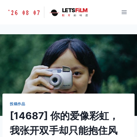
跳
胶
LETS
FiLM
'26 08 07
到
胶
片
的
味
道
片
内
的
容
味
道
LETSFILM
投稿作品
[14687] 你的爱像彩虹，
我张开双手却只能抱住风