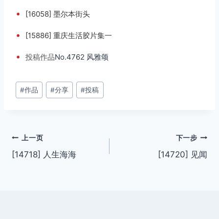
•
[16058] 墨尔本街头
•
[15886] 重庆生活胶片集一
•
投稿
作品
No.4762 风雅颂
文
#
作品
#
分享
#
投稿
章
标
签：
文
上一页
下一步
[14718] 人生海海
[14720] 见闻
章
导
航