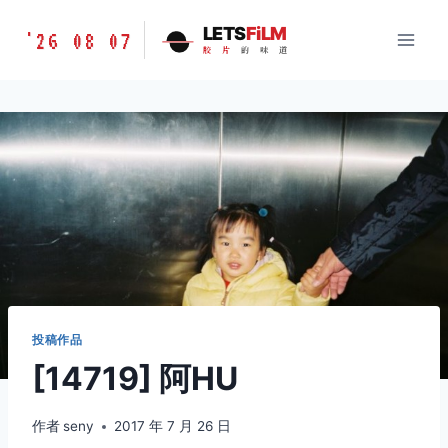
跳
胶
LETS
FiLM
'26 08 07
到
胶
片
的
味
道
片
内
的
容
味
道
LETSFILM
投稿作品
[14719] 阿HU
作者
seny
2017 年 7 月 26 日