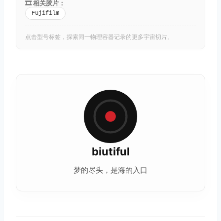
🎞️ 相关胶片：
Fujifilm
点击型号标签，探索同一物理容器记录的更多宇宙切片。
biutiful
梦的尽头，是海的入口