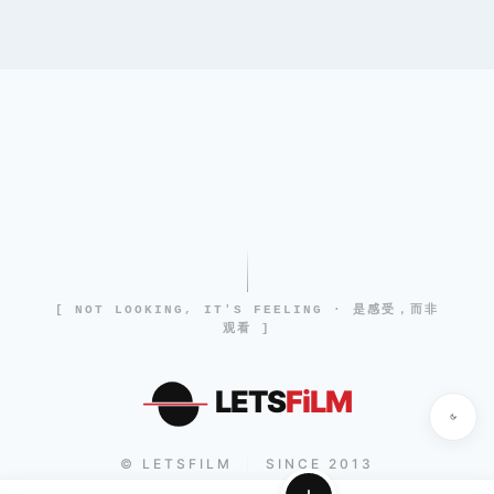
[ NOT LOOKING, IT'S FEELING · 是感受，而非
观看 ]
LETS
FiLM
© LETSFILM
SINCE 2013
|