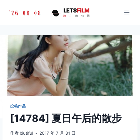
跳
胶
LETS
FiLM
'26 08 06
到
胶
片
的
味
道
片
内
的
容
味
道
LETSFILM
投稿作品
[14784] 夏日午后的散步
作者
biutiful
2017 年 7 月 31 日