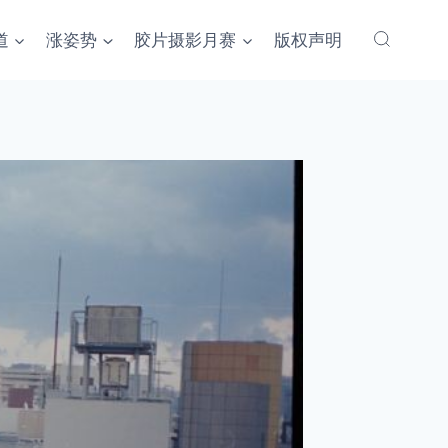
道
涨姿势
胶片摄影月赛
版权声明