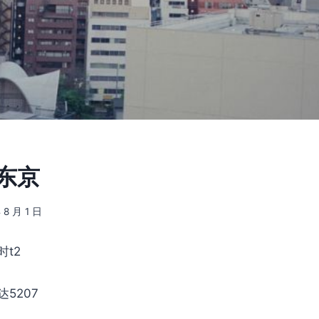
 东京
 8 月 1 日
时t2
5207