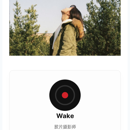
Wake
胶片摄影
师