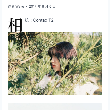
作者
Wake
2017 年 8 月 6 日
相
机：Contax T2