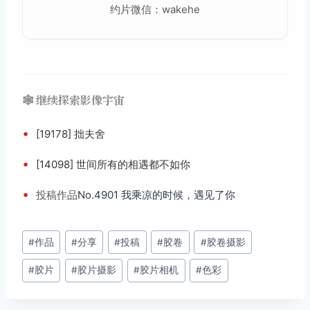
约片微信：wakehe
🕸️ 继续探索影像宇宙
•
[19178] 拙夫舍
•
[14098] 世间所有的相遇都不如你
•
投稿
作品
No.4901 我乘凉的时候，遇见了你
文
#
作品
#
分享
#
投稿
#
胶卷
#
胶卷摄影
章
#
胶片
#
胶片摄影
#
胶片相机
#
色彩
标
签：