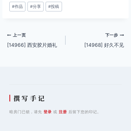
文
#
作品
#
分享
#
投稿
章
标
签：
文
上一页
下一步
[14966] 西安胶片婚礼
[14968] 好久不见
章
导
航
撰 写 手 记
暗房门已锁，请先
登录
或
注册
后留下您的印记。