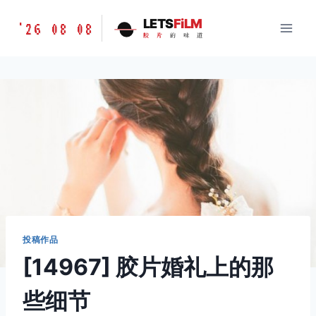
跳
胶
LETS
FiLM
'26 08 08
到
胶
片
的
味
道
片
内
的
容
味
道
LETSFILM
投稿作品
[14967] 胶片婚礼上的那
些细节