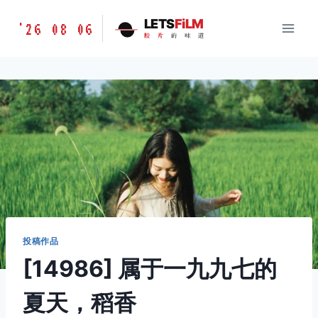
跳
胶
LETS
FiLM
'26 08 06
到
胶
片
的
味
道
片
内
的
容
味
道
LETSFILM
投稿作品
[14986] 属于一九九七的
夏天，稻香