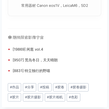
常用器材 Canon eos1V，LeicaM6，5D2
🕸️ 继续探索影像宇宙
•
[19869] 闲逛 vol.4
•
[9507] 荒岛冬日，天天晴朗
•
[8831] 特立独行的野喵
文
#
作品
#
分享
#
投稿
#
胶卷
#
胶卷摄影
章
#
胶片
#
胶片摄影
#
胶片相机
#
色彩
标
签：