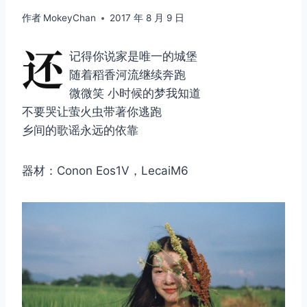
作者
MokeyChan
2017 年 8 月 9 日
还
记得你说家是唯一的城堡
随着稻香河流继续奔跑
微微笑 小时候的梦我知道
不要哭让萤火虫带著你逃跑
乡间的歌谣永远的依靠
器材：Conon Eos1V，LecaiM6