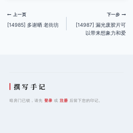
文
上一页
下一步
[14985] 多谢晒 老街坊
[14987] 漏光废胶片可
章
以带来想象力和爱
导
航
撰 写 手 记
暗房门已锁，请先
登录
或
注册
后留下您的印记。