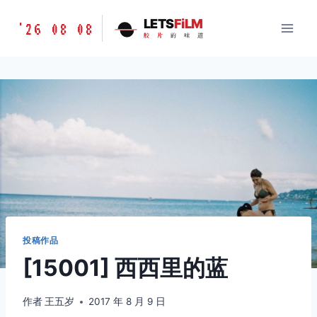
跳
胶
LETS
FiLM
'26 08 08
到
胶
片
的
味
道
片
内
的
容
味
道
LETSFILM
投稿作品
[15001] 西西里的蓝
作者
王五岁
2017 年 8 月 9 日