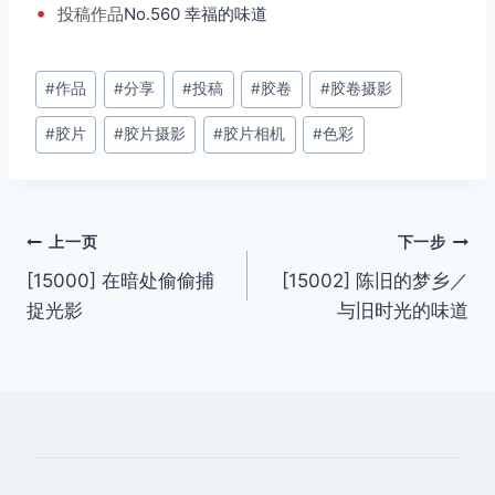
•
投稿
作品
No.560 幸福的味道
文
#
作品
#
分享
#
投稿
#
胶卷
#
胶卷摄影
章
#
胶片
#
胶片摄影
#
胶片相机
#
色彩
标
签：
文
上一页
下一步
[15000] 在暗处偷偷捕
[15002] 陈旧的梦乡／
章
捉光影
与旧时光的味道
导
航