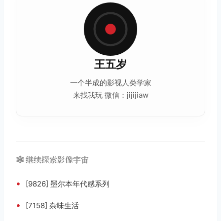
王五岁
一个半成的影视人类学家
来找我玩 微信：jijijiaw
🕸️ 继续探索影像宇宙
•
[9826] 墨尔本年代感系列
•
[7158] 杂味生活