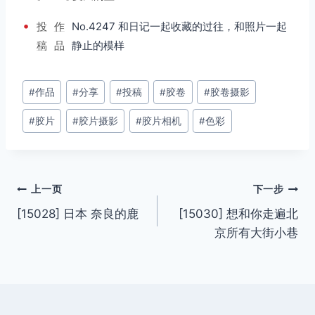
•
投
作
No.4247 和日记一起收藏的过往，和照片一起
稿
品
静止的模样
文
#
作品
#
分享
#
投稿
#
胶卷
#
胶卷摄影
章
#
胶片
#
胶片摄影
#
胶片相机
#
色彩
标
签：
文
上一页
下一步
[15028] 日本 奈良的鹿
[15030] 想和你走遍北
章
京所有大街小巷
导
航