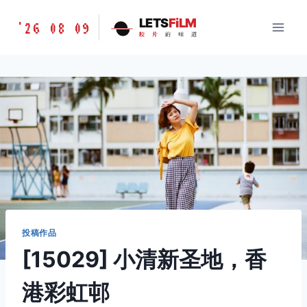
跳
胶
LETS
FiLM
'26 08 09
到
胶
片
的
味
道
片
内
的
容
味
道
LETSFILM
投稿作品
[15029] 小清新圣地，香
港彩虹邨