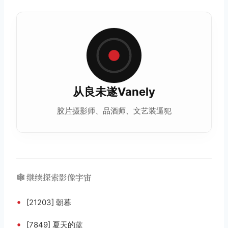
从良未遂Vanely
胶片摄影
师、品酒师、文艺装逼犯
🕸️ 继续探索影像宇宙
•
[21203] 朝暮
•
[7849] 夏天的蓝