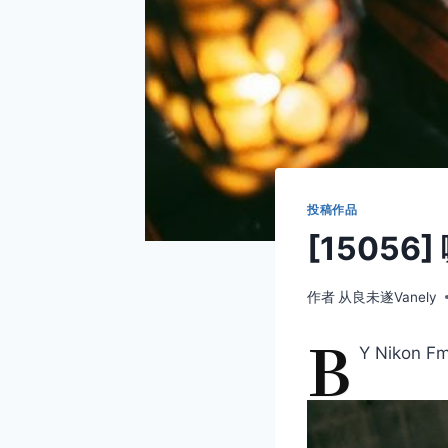
投稿作品
[1505
作者
从良未遂Vanely
B
Y Nikon Fm