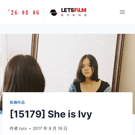
跳
胶
LETS
FiLM
'26 08 06
到
胶
片
的
味
道
片
内
的
容
味
道
LETSFILM
投稿作品
[15179] She is Ivy
作者
ruru
2017 年 8 月 19 日