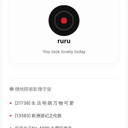
ruru
You look lovely today
🕸️ 继续探索影像宇宙
•
[21738] 生 活 明 朗 万 物 可 爱
•
[13583] 欧洲游记之伦敦
•