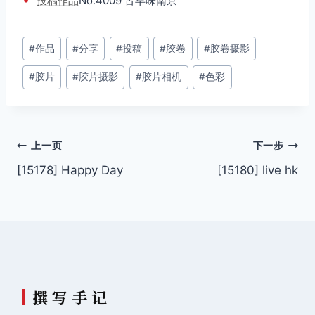
投稿
作品
No.4009 古早味南京
文
#
作品
#
分享
#
投稿
#
胶卷
#
胶卷摄影
章
#
胶片
#
胶片摄影
#
胶片相机
#
色彩
标
签：
文
上一页
下一步
[15178] Happy Day
[15180] live hk
章
导
航
撰 写 手 记