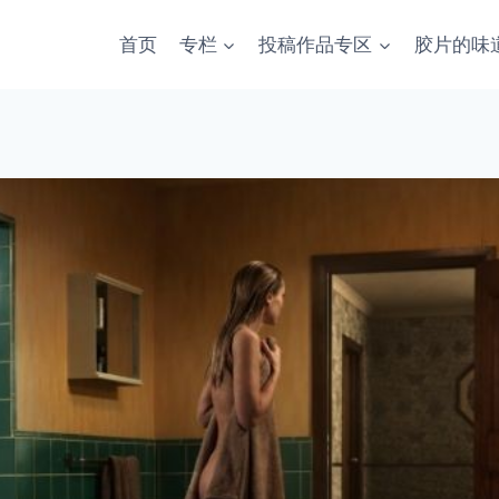
首页
专栏
投稿作品专区
胶片的味