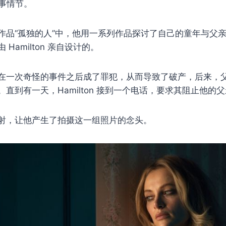
事情节。
作品“孤独的人”中，他用一系列作品探讨了自己的童年与父
Hamilton 亲自设计的。
在一次奇怪的事件之后成了罪犯，从而导致了破产，后来，
直到有一天，Hamilton 接到一个电话，要求其阻止他的
射，让他产生了拍摄这一组照片的念头。