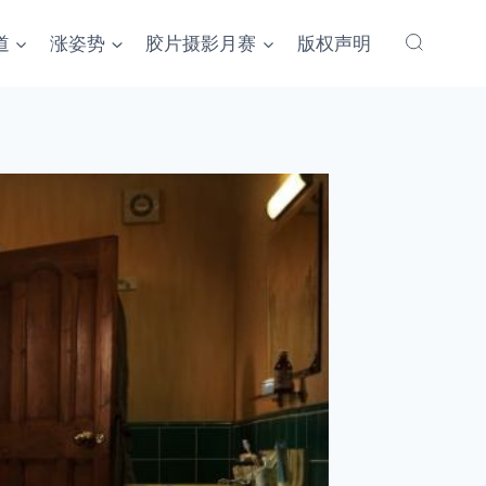
道
涨姿势
胶片摄影月赛
版权声明