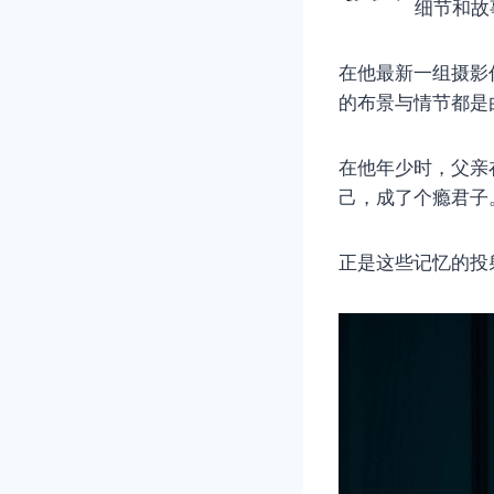
细节和故
在他最新一组摄影
的布景与情节都是由 
在他年少时，父亲
己，成了个瘾君子。
正是这些记忆的投