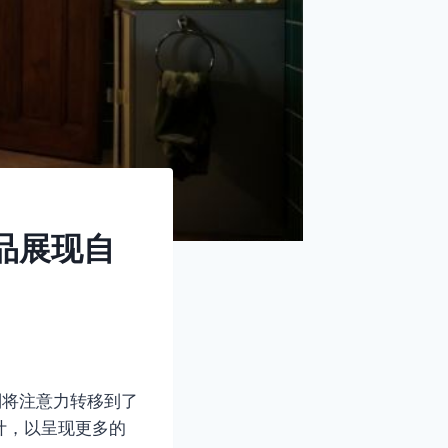
品展现自
则将注意力转移到了
计，以呈现更多的