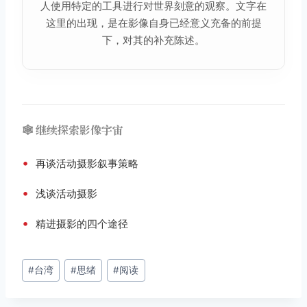
人使用特定的工具进行对世界刻意的观察。文字在
这里的出现，是在影像自身已经意义充备的前提
下，对其的补充陈述。
🕸️ 继续探索影像宇宙
•
再谈活动摄影叙事策略
•
浅谈活动摄影
•
精进摄影的四个途径
文
#
台湾
#
思绪
#
阅读
章
标