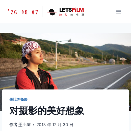
跳
胶
LETS
FiLM
'26 08 07
到
胶
片
的
味
道
片
内
的
容
味
道
LETSFILM
墨比陈摄影
对摄影的美好想象
作者
墨比陈
2013 年 12 月 30 日