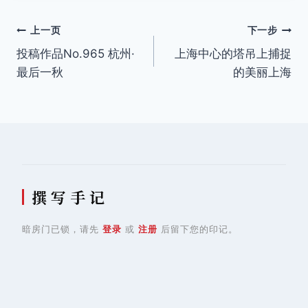
签：
文
上一页
下一步
投稿作品No.965 杭州·
上海中心的塔吊上捕捉
章
最后一秋
的美丽上海
导
航
撰 写 手 记
暗房门已锁，请先
登录
或
注册
后留下您的印记。