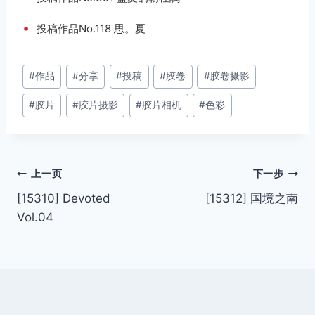
•
投稿作品No.118 思。夏
文
#
作品
#
分享
#
投稿
#
胶卷
#
胶卷摄影
章
#
胶片
#
胶片摄影
#
胶片相机
#
色彩
标
签：
文
上一页
下一步
[15310] Devoted
[15312] 国境之南
章
Vol.04
导
航