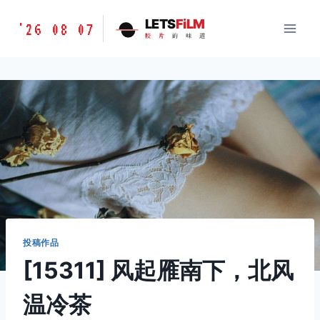
跳
胶
LETS
FiLM
'26 08 07
到
胶
片
的
味
道
片
内
的
容
味
道
LETSFILM
投稿作品
[15311] 风起雁南下，北风
温冷茶