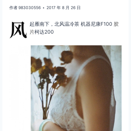
作者
983030556
2017 年 8 月 26 日
风
起雁南下，北风温冷茶 机器尼康F100
胶
片
柯达200