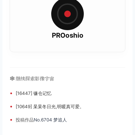
PROoshio
🕸️ 继续探索影像宇宙
•
[16447] 镰仓记忆
•
[10649] 杲杲冬日光,明暖真可爱。
•
投稿
作品
No.6704 梦追人