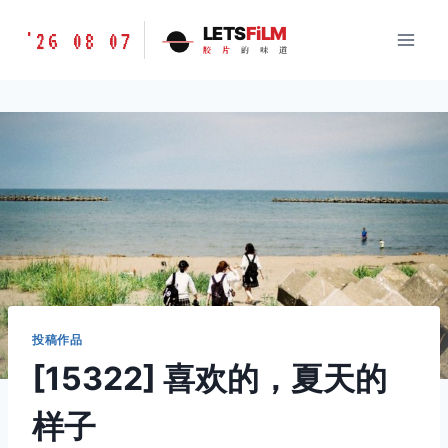
跳
胶
LETS
FiLM
'26 08 07
到
胶
片
的
味
道
片
内
的
容
味
道
LETSFILM
投稿作品
[15322] 喜欢的，夏天的
样子