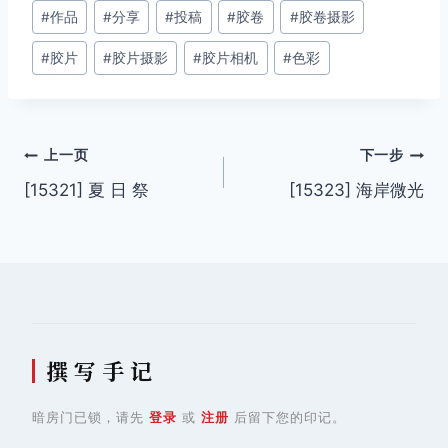
文
#
作品
#
分享
#
投稿
#
胶卷
#
胶卷摄影
章
#
胶片
#
胶片摄影
#
胶片相机
#
色彩
标
签：
文
上一页
下一步
[15321] 夏 日 祭
[15323] 海岸微光
章
导
航
撰 写 手 记
暗房门已锁，请先
登录
或
注册
后留下您的印记。