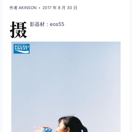
作者
AKINSON
2017 年 8 月 30 日
摄
影器材：eos55