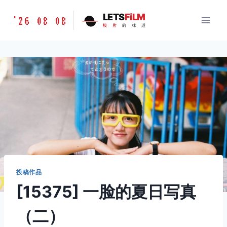
跳
胶
LETS
FiLM
'26 08 08
到
胶
片
的
味
道
片
内
的
容
味
道
LETSFILM
投稿作品
[15375] 一脸的夏日写真
（二）