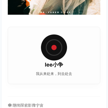
lee小争
我从来处来，到去处去
🕸️ 继续探索影像宇宙