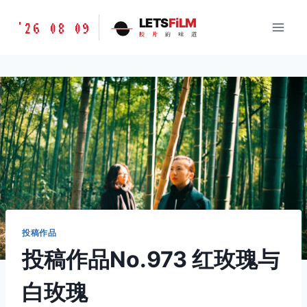
跳
胶
LETS
FiLM
'26 08 09
到
胶
片
的
味
道
片
内
的
容
味
道
LETSFILM
投稿作品
投稿作品No.973 红玫瑰与
白玫瑰