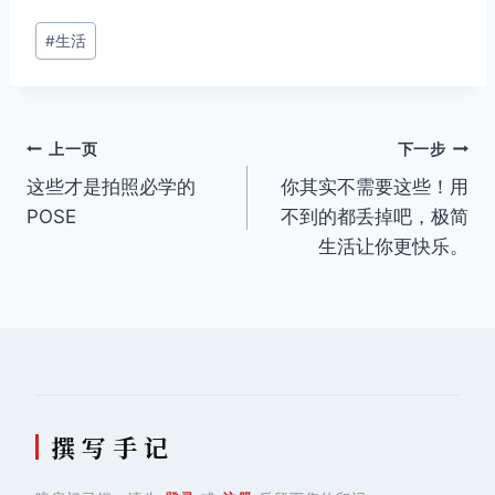
文
#
生活
章
标
签：
文
上一页
下一步
这些才是拍照必学的
你其实不需要这些！用
章
POSE
不到的都丢掉吧，极简
导
生活让你更快乐。
航
撰 写 手 记