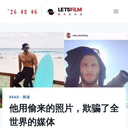
跳
胶
LETS
FiLM
'26 08 06
到
胶
片
的
味
道
片
内
的
容
味
道
LETSFILM
READ · 阅读
他用偷来的照片，欺骗了全
世界的媒体