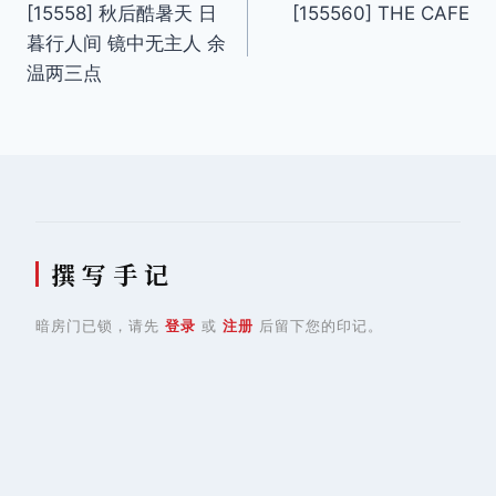
[15558] 秋后酷暑天 日
[155560] THE CAFE
章
暮行人间 镜中无主人 余
导
温两三点
航
撰 写 手 记
暗房门已锁，请先
登录
或
注册
后留下您的印记。