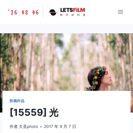
跳
胶
LETS
FiLM
'26 08 06
到
胶
片
的
味
道
片
内
的
容
味
道
LETSFILM
投稿作品
[15559] 光
作者
大圣photo
2017 年 9 月 7 日