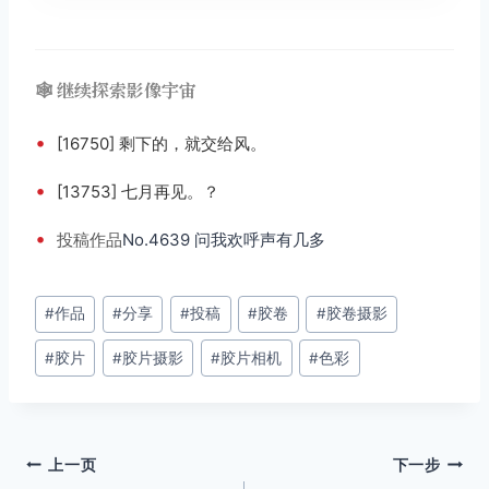
🕸️ 继续探索影像宇宙
•
[16750] 剩下的，就交给风。
•
[13753] 七月再见。？
•
投稿
作品
No.4639 问我欢呼声有几多
文
#
作品
#
分享
#
投稿
#
胶卷
#
胶卷摄影
章
#
胶片
#
胶片摄影
#
胶片相机
#
色彩
标
签：
文
上一页
下一步