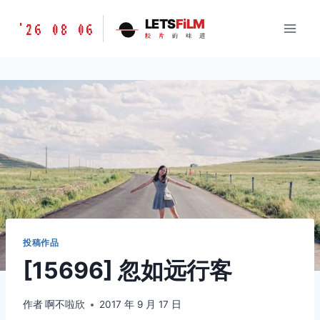
跳
胶
LETS
FiLM
'26 08 06
到
胶
片
的
味
道
片
内
的
容
味
道
LETSFILM
投稿作品
[15696] 忽如远行客
作者
啊不啦欣
2017 年 9 月 17 日