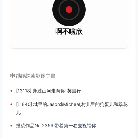
啊不啦欣
🕸️ 继续探索影像宇宙
•
[13118] 穿过山河走向你-英国行
•
[11840] 城里的Jason$Micheal,村儿里的狗蛋儿和翠花
儿
•
投稿
作品
No.2359 带着第一卷去祝福你