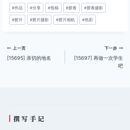
文
#
作品
#
分享
#
投稿
#
胶卷
#
胶卷摄影
章
#
胶片
#
胶片摄影
#
胶片相机
#
色彩
标
签：
文
上一页
下一步
[15695] 亲切的地名
[15697] 再做一次学生
章
吧
导
航
撰 写 手 记