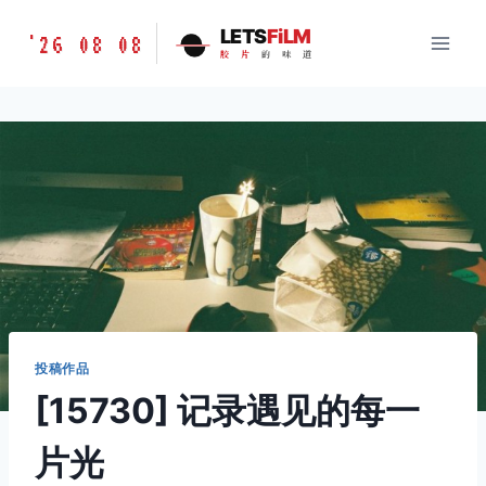
跳
胶
LETS
FiLM
'26 08 08
到
胶
片
的
味
道
片
内
的
容
味
道
LETSFILM
投稿作品
[15730] 记录遇见的每一
片光