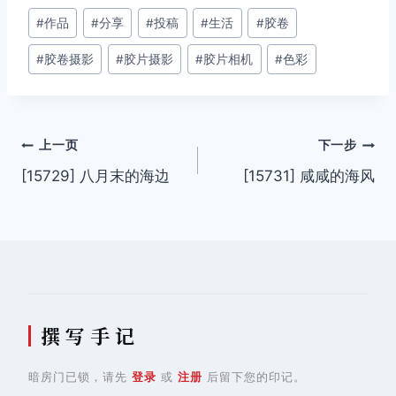
文
#
作品
#
分享
#
投稿
#
生活
#
胶卷
章
#
胶卷摄影
#
胶片摄影
#
胶片相机
#
色彩
标
签：
文
上一页
下一步
[15729] 八月末的海边
[15731] 咸咸的海风
章
导
航
撰 写 手 记
暗房门已锁，请先
登录
或
注册
后留下您的印记。