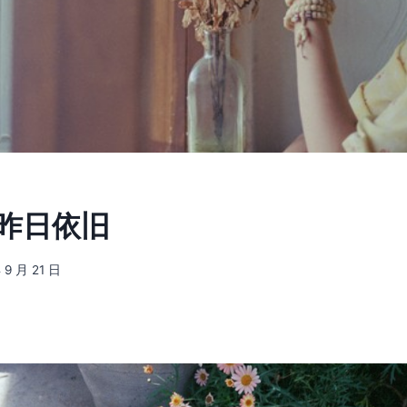
] 昨日依旧
 9 月 21 日