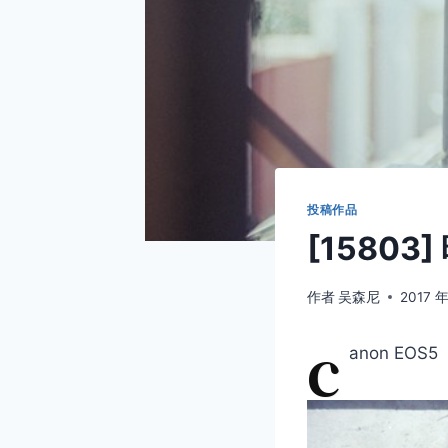
投稿作品
[15803
作者
吴森尼
2017 年
c
anon EOS5