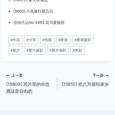
•
[9660] 小岛旅行那几日
•
投稿
作品
No.4992 花与爱丽丝
文
#
作品
#
分享
#
投稿
#
胶卷
#
胶卷摄影
章
#
胶片
#
胶片摄影
#
胶片相机
#
色彩
标
签：
文
上一页
下一步
[15809] 照片里的你也
[15810] 把八月留给家乡
章
應該是自由的
导
航