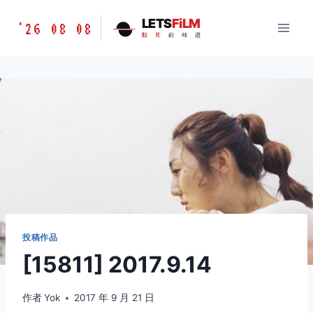
跳
胶
LETS
FiLM
'26 08 08
到
胶
片
的
味
道
片
内
的
容
味
道
LETSFILM
投稿作品
[15811] 2017.9.14
作者
Yok
2017 年 9 月 21 日