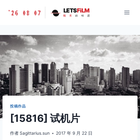
跳
胶
LETS
FiLM
'26 08 07
到
胶
片
的
味
道
片
内
的
容
味
道
LETSFILM
投稿作品
[15816] 试机片
作者
Sagittarius.sun
2017 年 9 月 22 日