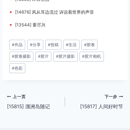
•
[14676] 风从耳边流过 诉说着世界的声音
•
[13544] 要尽兴
文
#
作品
#
分享
#
投稿
#
生活
#
胶卷
章
#
胶卷摄影
#
胶片
#
胶片摄影
#
胶片相机
标
签：
#
色彩
文
上一页
下一步
[15815] 涠洲岛随记
[15817] 人间好时节
章
导