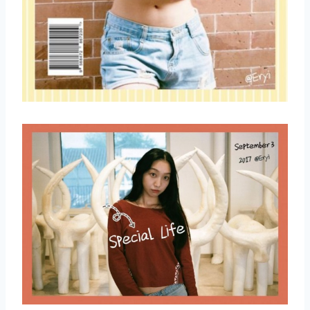
取消
搜索