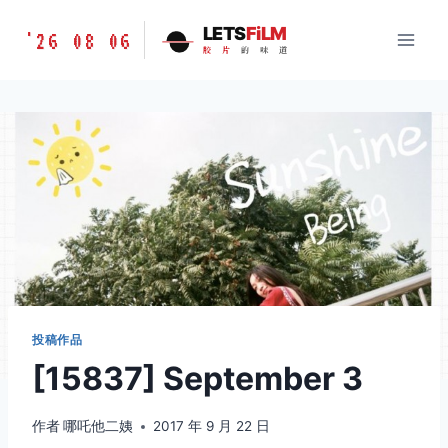
跳
胶
LETS
FiLM
'26 08 06
到
胶
片
的
味
道
片
内
的
容
味
道
LETSFILM
投稿作品
[15837] September 3
作者
哪吒他二姨
2017 年 9 月 22 日