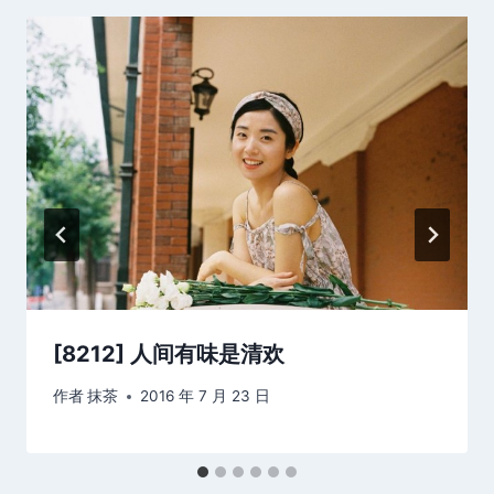
[8212] 人间有味是清欢
作者
抹茶
2016 年 7 月 23 日