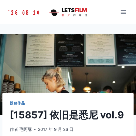
跳
胶
LETS
FiLM
'26 08 10
到
胶
片
的
味
道
片
内
的
容
味
道
LETSFILM
投稿作品
[15857] 依旧是悉尼 vol.9
作者
毛阿酥
2017 年 9 月 26 日