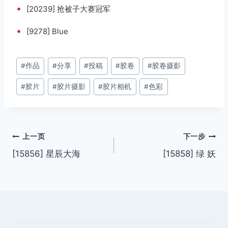
•
[20239] 抢被子大赛冠军
•
[9278] Blue
文
#
作品
#
分享
#
投稿
#
胶卷
#
胶卷摄影
章
#
胶片
#
胶片摄影
#
胶片相机
#
色彩
标
签：
文
上一页
下一步
[15856] 星辰大海
[15858] 绿 妖
章
导
航