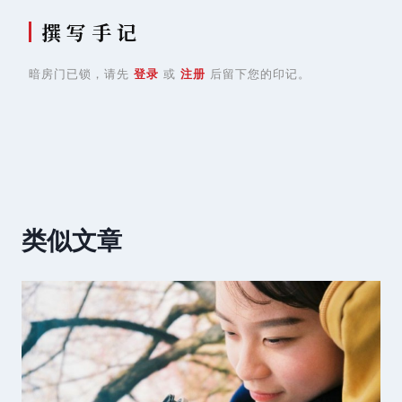
撰 写 手 记
暗房门已锁，请先
登录
或
注册
后留下您的印记。
类似文章