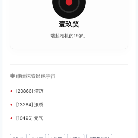
壹玖笑
端起相机的19岁。
🕸️ 继续探索影像宇宙
•
[20866] 清迈
•
[13284] 漆桥
•
[10496] 元气
文