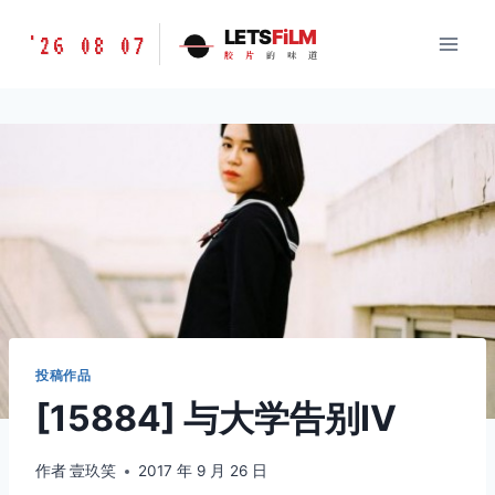
跳
胶
LETS
FiLM
'26 08 07
到
胶
片
的
味
道
片
内
的
容
味
道
LETSFILM
投稿作品
[15884] 与大学告别Ⅳ
作者
壹玖笑
2017 年 9 月 26 日