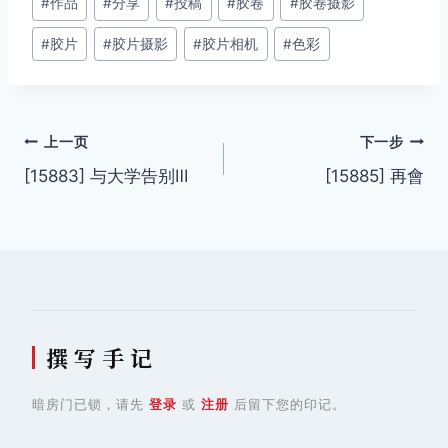
#
作品
#
分享
#
投稿
#
胶卷
#
胶卷摄影
章
#
胶片
#
胶片摄影
#
胶片相机
#
色彩
标
签：
文
上一页
下一步
[15883] 与大学告别Ⅲ
[15885] 再會
章
导
航
撰 写 手 记
暗房门已锁，请先
登录
或
注册
后留下您的印记。