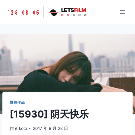
跳
胶
LETS
FiLM
'26 08 06
到
胶
片
的
味
道
片
内
的
容
味
道
LETSFILM
投稿作品
[15930] 阴天快乐
作者
koci
2017 年 9 月 28 日