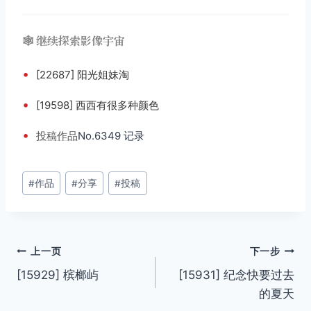
🕸️ 继续探索影像宇宙
•
[22687] 阳光姐妹淘
•
[19598] 西西有很多种颜色
•
投稿
作品
No.6349 记录
文
#
作品
#
分享
#
投稿
章
标
签：
文
上一页
下一步
[15929] 槟榔屿
[15931] 纪念快要过去
章
的夏天