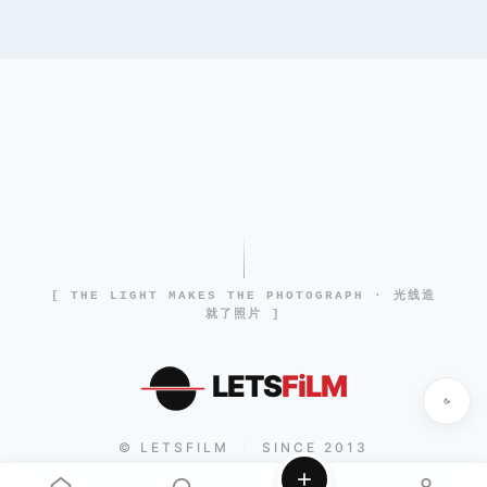
[ THE LIGHT MAKES THE PHOTOGRAPH · 光线造
就了照片 ]
LETS
FiLM
© LETSFILM
SINCE 2013
|