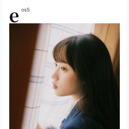
e
os5