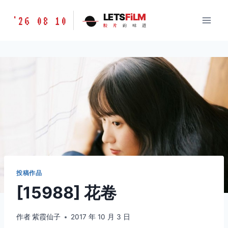
跳
胶
LETS
FiLM
'26 08 10
到
胶
片
的
味
道
片
内
的
容
味
道
LETSFILM
投稿作品
[15988] 花卷
作者
紫霞仙子
2017 年 10 月 3 日