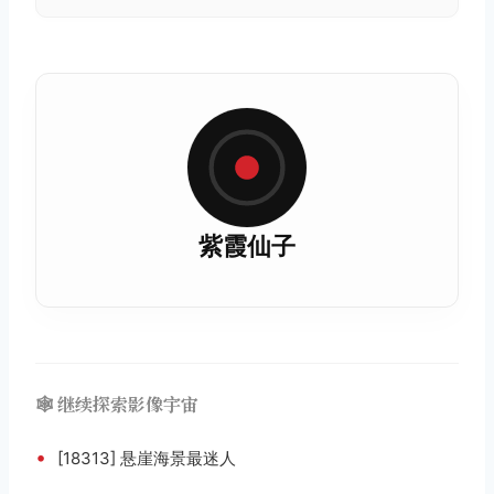
紫霞仙子
🕸️ 继续探索影像宇宙
•
[18313] 悬崖海景最迷人