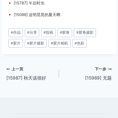
•
[15787] 午后时光
•
[15086] 这明晃晃的夏天啊
文
#
作品
#
分享
#
投稿
#
胶卷
#
胶卷摄影
章
#
胶片
#
胶片摄影
#
胶片相机
#
色彩
标
签：
文
上一页
下一步
[15987] 秋天该很好
[15989] 无题
章
导
航