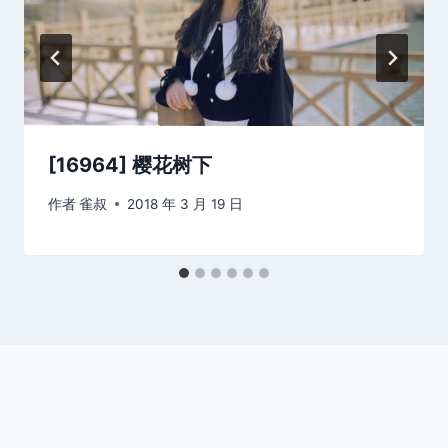
[16964] 樱花树下
作者
雀叔
2018 年 3 月 19 日