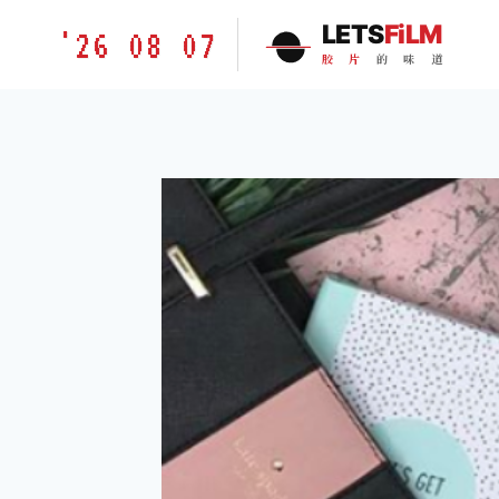
跳
胶
LETS
FiLM
'26 08 07
到
片
胶
片
的
味
道
内
的
容
味
道
LETSFILM