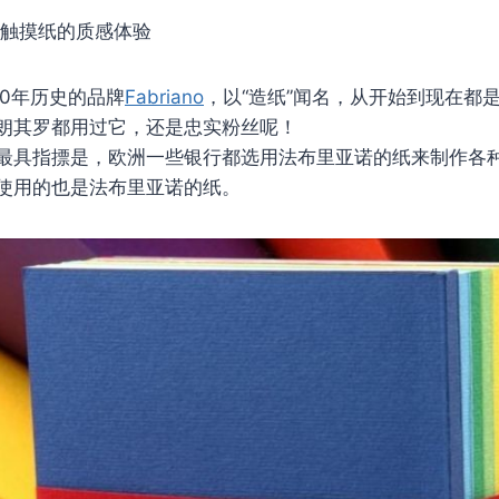
书写，触摸纸的质感体验
00年历史的品牌
Fabriano
，以“造纸”闻名，从开始到现在都
朗其罗都用过它，还是忠实粉丝呢！
最具指摽是，欧洲一些银行都选用法布里亚诺的纸来制作各
使用的也是法布里亚诺的纸。