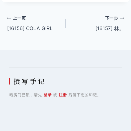
标
签：
文
上一页
下一步
[16156] COLA GIRL
[16157] 林。
章
导
航
撰 写 手 记
暗房门已锁，请先
登录
或
注册
后留下您的印记。