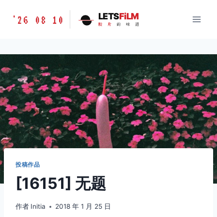
跳
胶
LETS
FiLM
'26 08 10
到
胶
片
的
味
道
片
内
的
容
味
道
LETSFILM
投稿作品
[16151] 无题
作者
Initia
2018 年 1 月 25 日