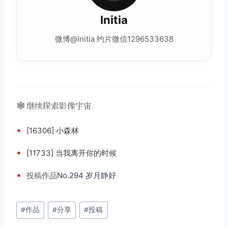
Initia
微博@Initia 约片微信1296533638
🕸️ 继续探索影像宇宙
•
[16306] 小森林
•
[11733] 当我离开你的时候
•
投稿
作品
No.294 岁月静好
文
#
作品
#
分享
#
投稿
章