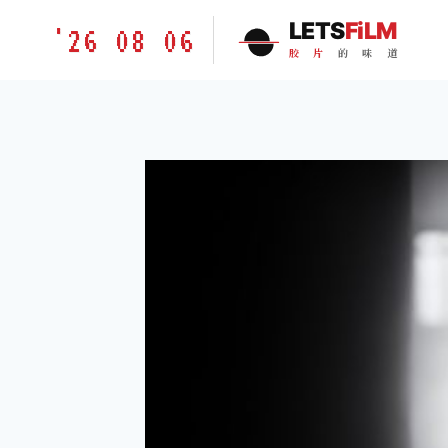
跳
胶
LETS
FiLM
'26 08 06
到
片
胶
片
的
味
道
内
的
容
味
道
LETSFILM