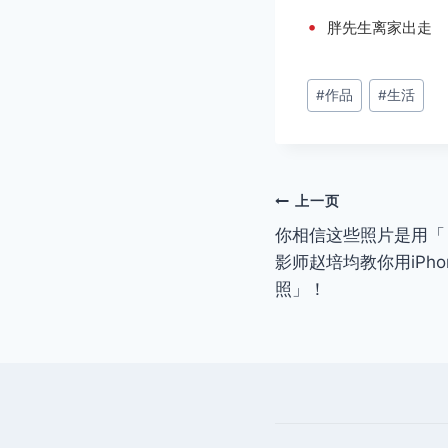
•
胖先生离家出走
文
#
作品
#
生活
章
标
签：
文
上一页
你相信这些照片是用「 i
章
影师赵培均教你用iPh
导
照」！
航