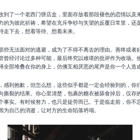
收到了一个老西门饼店盒，里面存放着那段褪色的恋情以及
力的为彼此祈祷，希望在充斥争吵与失望的反覆日常里，还
持走下去，想着等待、想着未来。
那些无法面对的逃避，成为了不得不离去的理由。善终或者
管曾经讨论过多种可能，最后终究以难堪的批评作为收场。
择全部堆叠在你的身上，仿佛互相厌恶的尾声是你一个人造
，感到抱歉，但怎么想，这些似乎都是一定会经验到的，你
向撕裂的结果。你心里清楚，包裹的糖衣被舔食掉后，仅存
个事实。有时候努力，也只是徒劳而已。于是临走前，你不
因为自己的消逝，让对方的生命陷落坍塌。