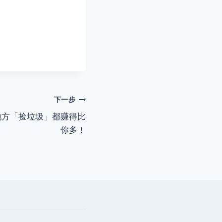
下一步
地方「捡垃圾」都赚得比
你多！