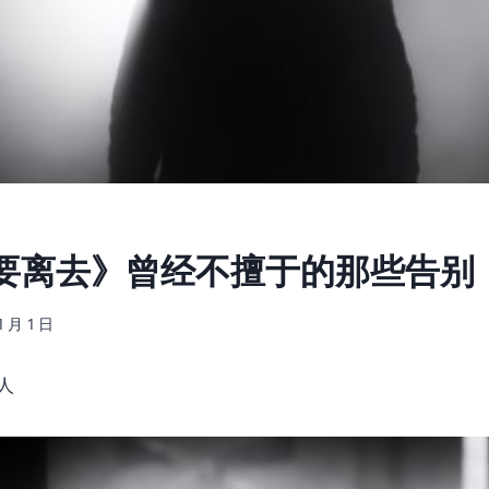
要离去》曾经不擅于的那些告别
1 月 1 日
人